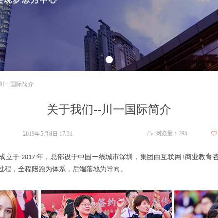
-川一国际简介
关于我们--川一国际简介
浏览量：
795
2019年5月8日
17:31
ꄀ
ꄘ
成立于
年，总部设于中国一线城市深圳，集团由互联网
商业教育
2017
+
过程，全程陪跑为体系，后端落地为导向。