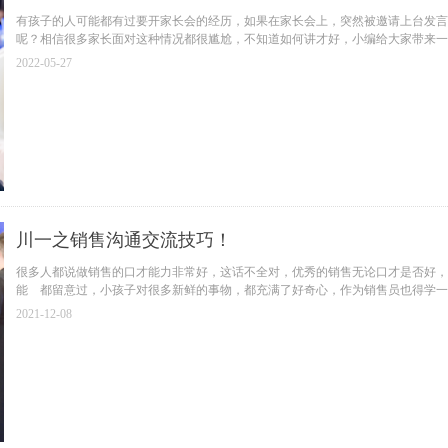
有孩子的人可能都有过要开家长会的经历，如果在家长会上，突然被邀请上台发言
呢？相信很多家长面对这种情况都很尴尬，不知道如何讲才好，小编给大家带来一
合发表即兴演讲，并且还能惊艳全场．
2022-05-27
川一之销售沟通交流技巧！
很多人都说做销售的口才能力非常好，这话不全对，优秀的销售无论口才是否好，
能 都留意过，小孩子对很多新鲜的事物，都充满了好奇心，作为销售员也得学一
问题，这些问题在面见客户之前把这些问题都整理好，见到客户时就能做到心里有
2021-12-08
巧，川一演说成交课堂小编给大家总结了几个沟通交流小技巧，有需要的亲，一定