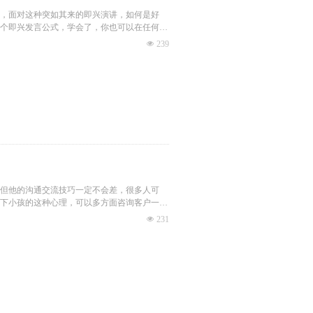
，面对这种突如其来的即兴演讲，如何是好
个即兴发言公式，学会了，你也可以在任何场
넶
239
但他的沟通交流技巧一定不会差，很多人可
下小孩的这种心理，可以多方面咨询客户一些
数，为了帮助新手小白销售员提升沟通交流技
넶
231
不要错过了。