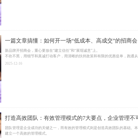
一篇文章搞懂：如何开一场“低成本、高成交”的招商会
新品牌开招商会，重心要放在“建立信任”和“展现诚意”上。
不吹不黑，用细节和真诚打动客户，用清晰的扶持政策和有限的优惠促单，跑通从
2025-12-16
招商是场马拉松，但第一场招商会，就是你的起跑枪。
准备好，打响它。
打造高效团队：有效管理模式的7大要点，企业管理不
团队管理是企业成功的关键之一，而有效的管理模式则是创造高效团队的基础。本
建立一个高效的管理模式。