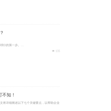
？
0到1的第一步。
넶
135
可不知！
文将详细阐述以下七个关键要点，以帮助企业