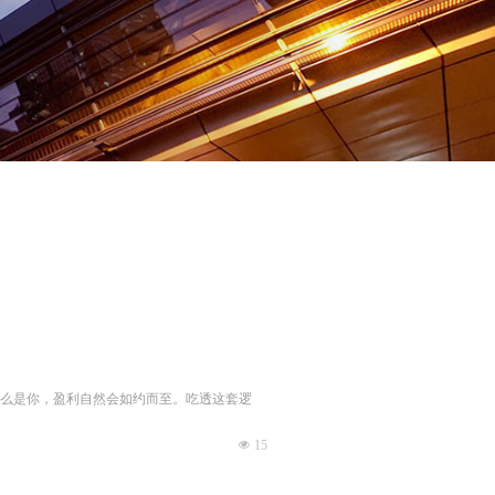
么是你，盈利自然会如约而至。吃透这套逻
넶
15