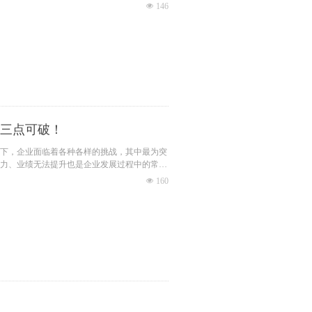
넶
146
三点可破！
下，企业面临着各种各样的挑战，其中最为突
力、业绩无法提升也是企业发展过程中的常见
넶
160